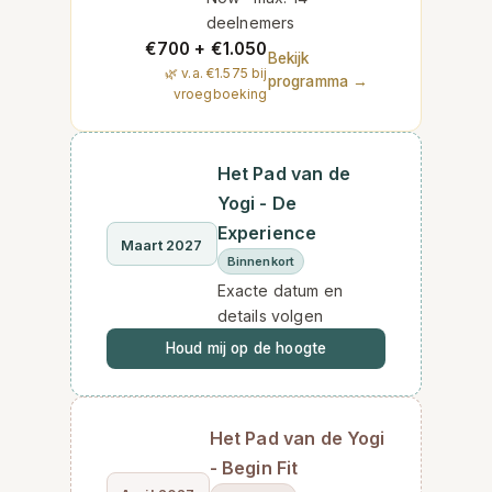
deelnemers
€700 + €1.050
Bekijk
🌿 v.a. €1.575 bij
programma →
vroegboeking
Het Pad van de
Yogi - De
Experience
Maart 2027
Binnenkort
Exacte datum en
details volgen
Houd mij op de hoogte
Het Pad van de Yogi
- Begin Fit